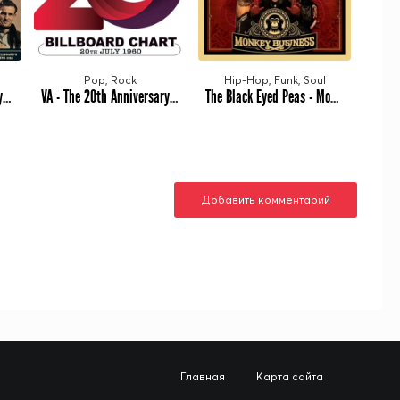
Pop, Rock
Hip-Hop, Funk, Soul
VA - The Greatest Country Hits Of 1954 (2025) MP3
VA - The 20th Anniversary Billboard Chart July 1960 (2025) MP3
The Black Eyed Peas - Monkey Business [20th Anniversary Edition] (2005/2025) MP3
Добавить комментарий
Главная
Карта сайта