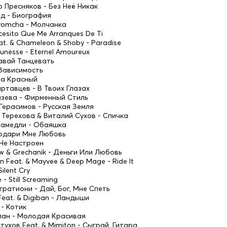
р Пресняков - Без Неё Никак
ад - Биография
Tyomcha - Молчанка
ecesito Que Me Arranques De Ti
eat. & Chameleon & Shoby - Paradise
eunesse - Eternel Amoureux
Давай Танцевать
- Зависимость
 На Красный
артавцев - В Твоих Глазах
нязева - Фирменный Стиль
 Герасимов - Русская Земля
а Терехова & Виталий Сухов - Спичка
 Самедли - Обаяшка
 Подари Мне Любовь
- Не Настроен
w & Grechanik - Деньги Или Любовь
on Feat. & Mayvee & Deep Mage - Ride It
Silent Cry
 - Still Screaming
гратиони - Дай, Бог, Мне Спеть
 Feat. & Digiban - Ландыши
k - Котик
алан - Молодая Красивая
тухов Feat. & Mimiton - Сыграй, Гитара