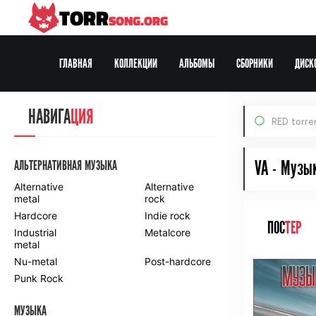
TORR
SONG.ORG
ГЛАВНАЯ
КОЛЛЕКЦИИ
АЛЬБОМЫ
СБОРНИКИ
ДИСК
Все Раздачи
НАВИГА
ЦИЯ
RED torre
По формату:
MP3
FLAC
DVD
HDTV
BDRip
Web-DL
VA - Музы
АЛЬТЕРНАТИВНАЯ МУЗЫКА
Alternative
Alternative
metal
rock
Hardcore
Indie rock
ПОС
ТЕР
Industrial
Metalcore
metal
Nu-metal
Post-hardcore
Punk Rock
МУЗЫКА