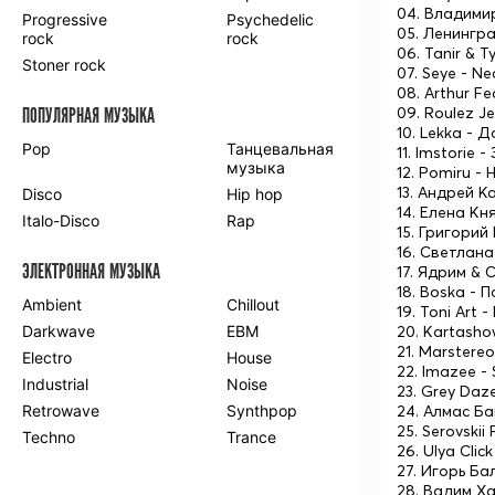
04. Владими
Progressive
Psychedelic
05. Ленингр
rock
rock
06. Tanir & 
Stoner rock
07. Seye - N
08. Arthur F
09. Roulez J
ПОПУЛЯРНАЯ МУЗЫКА
10. Lekka - 
Pop
Танцевальная
11. Imstorie 
музыка
12. Pomiru -
13. Андрей К
Disco
Hip hop
14. Елена К
Italo-Disco
Rap
15. Григорий
16. Светлан
ЭЛЕКТРОННАЯ МУЗЫКА
17. Ядрим &
18. Boska -
Ambient
Chillout
19. Toni Art 
Darkwave
EBM
20. Kartasho
21. Marstere
Electro
House
22. Imazee - 
Industrial
Noise
23. Grey Daze
Retrowave
Synthpop
24. Алмас Ба
25. Serovskii
Techno
Trance
26. Ulya Clic
27. Игорь Б
28. Вадим Ха