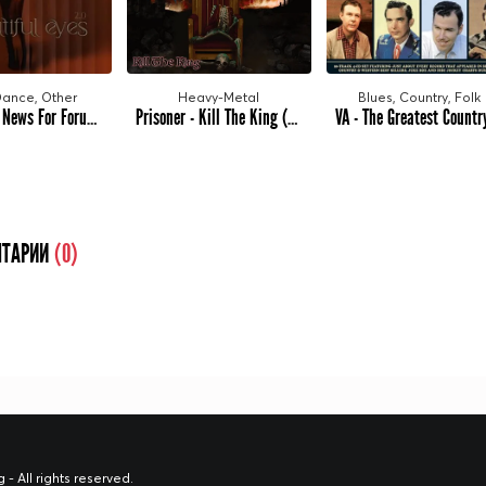
Dance, Other
Heavy-Metal
Blues, Country, Folk
VA - Music News For Forum vol.101 (2025) MP3
Prisoner - Kill The King (2025) MP3
ТАРИИ
(0)
 All rights reserved.