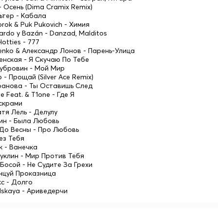
- Осень (Dima Cramix Remix)
ьтер - Кабала
orok & Puk Pukovich - Химия
 Pardo y Bazán - Danzad, Malditos
 Hotties - 777
henko & Александр Лонов - Парень-Улица
енская - Я Скучаю По Тебе
Дубровин - Мой Мир
p - Прощай (Silver Ace Remix)
ранова - Ты Оставишь След
e Feat. & T1one - Где Я
Искрами
Катя Лель - Делулу
чин - Была Любовь
 До Весны - Про Любовь
Без Тебя
к - Ванечка
Куклин - Мир Против Тебя
Босой - Не Судите За Грехи
анцуй Проказница
кс - Долго
dskaya - Ариведерчи