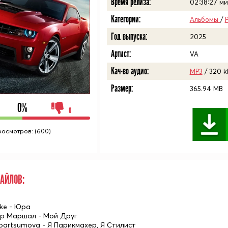
Время релиза:
02:38:27
ми
Категории:
Альбомы
/
Год выпуска:
2025
Артист:
VA
Кач-во аудио:
MP3
/ 320 k
Размер:
365.94 MB
0%
0
росмотров: (600)
АЙЛОВ:
ake - Юра
др Маршал - Мой Друг
bartsumova - Я Парикмахер, Я Стилист