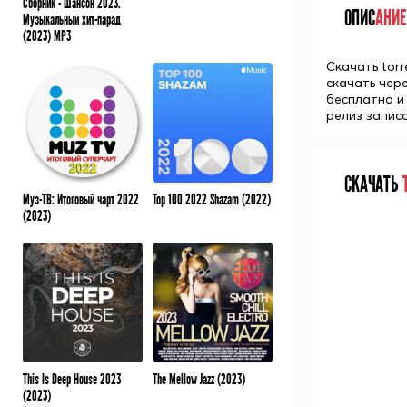
Сборник - Шансон 2023.
ОПИС
АНИЕ
Музыкальный хит-парад
(2023) MP3
Скачать torr
скачать чер
бесплатно и
релиз записа
СКАЧАТЬ
Т
Муз-ТВ: Итоговый чарт 2022
Top 100 2022 Shazam (2022)
(2023)
This Is Deep House 2023
The Mellow Jazz (2023)
(2023)