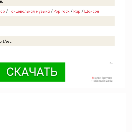
н.
Pop
/
Танцевальная музыка
/
Pop rock
/
Rap
/
Шансон
bit/sec