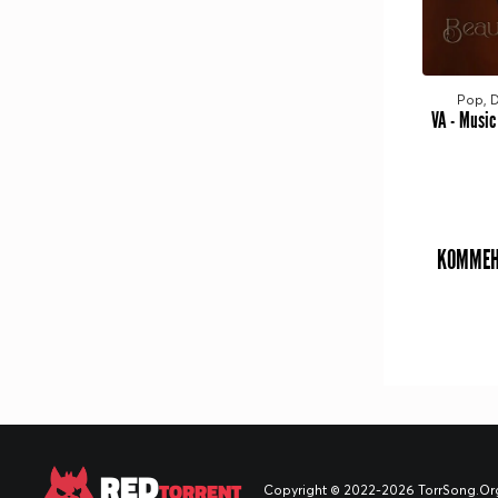
Pop, 
КОММЕН
RED
TORRENT
Copyright © 2022-2026 TorrSong.Org -