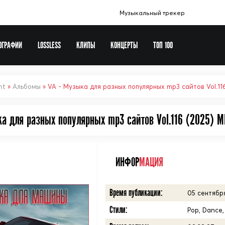
Музыкальный трекер
ОГРАФИИ
LOSSLESS
КЛИПЫ
КОНЦЕРТЫ
ТОП 100
Музыка в машину
Europa Plus
nt
»
Альбомы
» VA - Музыка для разных популярных mp3 сайтов Vol.11
Сборники шансона
ка для разных популярных mp3 сайтов Vol.116 (2025) M
Новогодние сборники
Рок сборники
Виталий 72
ИНФОР
МАЦИЯ
Soundtrack
Время публикации:
05 сентября
Стили:
Pop, Dance,