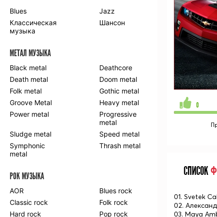
Blues
Jazz
Классическая
Шансон
музыка
МЕТАЛ МУЗЫКА
Black metal
Deathcore
Death metal
Doom metal
Folk metal
Gothic metal
Groove Metal
Heavy metal
0
Power metal
Progressive
metal
П
Sludge metal
Speed metal
Symphonic
Thrash metal
metal
СПИСОК
Ф
РОК МУЗЫКА
AOR
Blues rock
01. Svetek C
Classic rock
Folk rock
02. Алексан
Hard rock
Pop rock
03. Maya Am