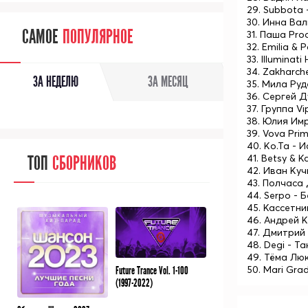
29. Subbota 
30. Инна Вал
САМОЕ
ПОПУЛЯРНОЕ
31. Паша Pro
32. Emilia &
33. Illuminati
34. Zakharc
ЗА НЕДЕЛЮ
ЗА МЕСЯЦ
35. Мила Руд
36. Сергей 
37. Группа Vi
38. Юлия Им
39. Vova Prim
40. Ko.Ta - 
41. Betsy & 
ТОП
СБОРНИКОВ
42. Иван Ку
43. Полчаса
44. Serpo - 
45. Кассетни
46. Андрей 
47. Дмитрий 
48. Degi - Т
49. Тёма Лю
50. Mari Gra
Future Trance Vol. 1-100
(1997-2022)