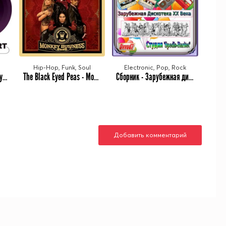
Hip-Hop, Funk, Soul
Electronic, Pop, Rock
VA - The 20th Anniversary Billboard Chart July 1960 (2025) MP3
The Black Eyed Peas - Monkey Business [20th Anniversary Edition] (2005/2025) MP3
Сборник - Зарубежная дискотека ХХ века. Студия «Spedis-Raritet» [401-450 CD] (2025) MP3 от Ovvod7
Добавить комментарий