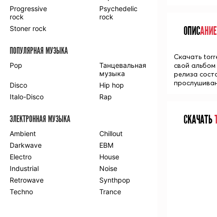
Progressive
Psychedelic
rock
rock
Stoner rock
ОПИС
АНИЕ
ПОПУЛЯРНАЯ МУЗЫКА
Скачать torr
Pop
Танцевальная
свой альбом 
музыка
релиза соста
прослушиван
Disco
Hip hop
Italo-Disco
Rap
СКАЧАТЬ
Т
ЭЛЕКТРОННАЯ МУЗЫКА
Ambient
Chillout
Darkwave
EBM
Electro
House
Industrial
Noise
Retrowave
Synthpop
Techno
Trance