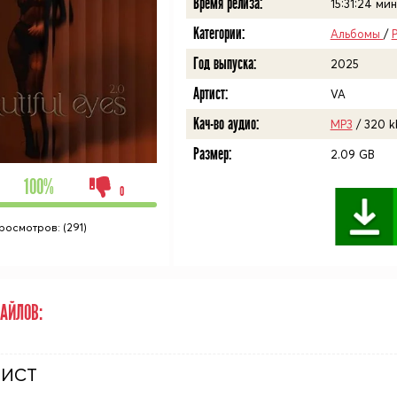
Время релиза:
15:31:24
мин
Категории:
Альбомы
/
Год выпуска:
2025
Артист:
VA
Кач-во аудио:
MP3
/ 320 k
Размер:
2.09 GB
100%
0
росмотров: (291)
АЙЛОВ:
ЛИСТ