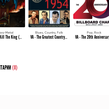
avy-Metal
Blues, Country, Folk
Pop, Rock
Prisoner - Kill The King (2025) MP3
VA - The Greatest Country Hits Of 1954 (2025) MP3
ТАРИИ
(0)