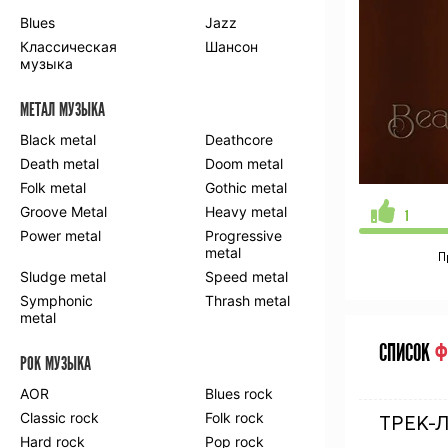
Blues
Jazz
Классическая
Шансон
музыка
МЕТАЛ МУЗЫКА
Black metal
Deathcore
Death metal
Doom metal
Folk metal
Gothic metal
Groove Metal
Heavy metal
1
Power metal
Progressive
metal
П
Sludge metal
Speed metal
Symphonic
Thrash metal
metal
СПИСОК
Ф
РОК МУЗЫКА
AOR
Blues rock
Classic rock
Folk rock
ТРЕК-
Hard rock
Pop rock