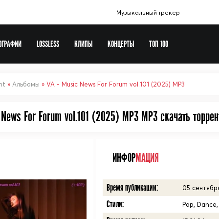
Музыкальный трекер
ОГРАФИИ
LOSSLESS
КЛИПЫ
КОНЦЕРТЫ
ТОП 100
Музыка в машину
Europa Plus
nt
»
Альбомы
» VA - Music News For Forum vol.101 (2025) MP3
Сборники шансона
 News For Forum vol.101 (2025) MP3 MP3 cкачать торрен
Новогодние сборники
Рок сборники
Виталий 72
ИНФОР
МАЦИЯ
Soundtrack
Время публикации:
05 сентября
Стили:
Pop, Dance,