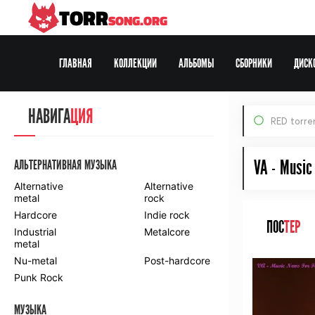
TORR
SONG.ORG
ГЛАВНАЯ
КОЛЛЕКЦИИ
АЛЬБОМЫ
СБОРНИКИ
ДИСК
Все Раздачи
НАВИГА
ЦИЯ
RED torre
По формату:
MP3
FLAC
DVD
HDTV
BDRip
Web-DL
VA - Music
АЛЬТЕРНАТИВНАЯ МУЗЫКА
Alternative
Alternative
metal
rock
Hardcore
Indie rock
ПОС
ТЕР
Industrial
Metalcore
metal
Nu-metal
Post-hardcore
Punk Rock
МУЗЫКА