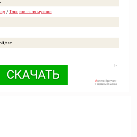
.
Pop
/
Танцевальная музыка
bit/sec