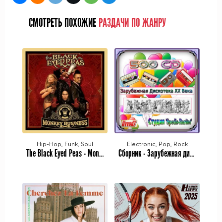
СМОТРЕТЬ ПОХОЖИЕ
РАЗДАЧИ ПО ЖАНРУ
Hip-Hop, Funk, Soul
Electronic, Pop, Rock
The Black Eyed Peas - Monkey Business [20th Anniversary Edition] (2005/2025) MP3
Сборник - Зарубежная дискотека ХХ века. Студия «Spedis-Raritet» [401-450 CD] (2025) MP3 от Ovvod7