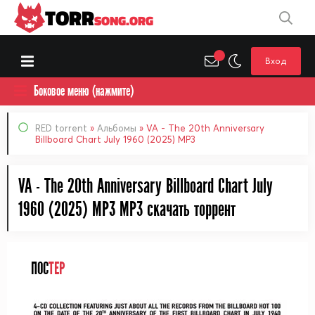
TORR
SONG.ORG
Вход
Боковое меню (нажмите)
RED torrent
»
Альбомы
» VA - The 20th Anniversary
Billboard Chart July 1960 (2025) MP3
VA - The 20th Anniversary Billboard Chart July
1960 (2025) MP3 MP3 cкачать торрент
ПОС
ТЕР