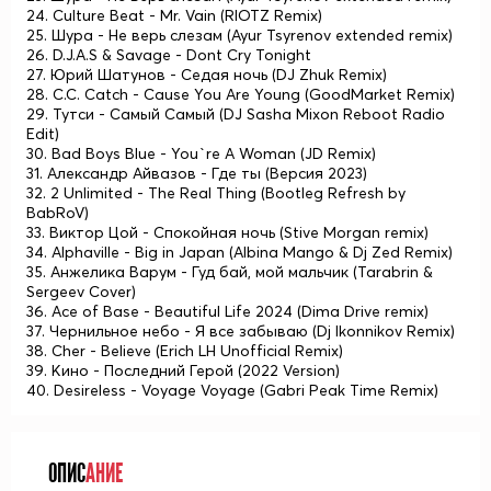
24. Culture Beat - Mr. Vain (RIOTZ Remix)
25. Шура - Не верь слезам (Ayur Tsyrenov extended remix)
26. D.J.A.S & Savage - Dont Cry Tonight
27. Юрий Шатунов - Седая ночь (DJ Zhuk Remix)
28. C.C. Catch - Cause You Are Young (GoodMarket Remix)
29. Тутси - Самый Самый (DJ Sasha Mixon Reboot Radio
Edit)
30. Bad Boys Blue - You`re A Woman (JD Remix)
31. Александр Айвазов - Где ты (Версия 2023)
32. 2 Unlimited - The Real Thing (Bootleg Refresh by
BabRoV)
33. Виктор Цой - Спокойная ночь (Stive Morgan remix)
34. Alphaville - Big in Japan (Albina Mango & Dj Zed Remix)
35. Анжелика Варум - Гуд бай, мой мальчик (Tarabrin &
Sergeev Cover)
36. Ace of Base - Beautiful Life 2024 (Dima Drive remix)
37. Чернильное небо - Я все забываю (Dj Ikonnikov Remix)
38. Cher - Believe (Erich LH Unofficial Remix)
39. Кино - Последний Герой (2022 Version)
40. Desireless - Voyage Voyage (Gabri Peak Time Remix)
ОПИС
АНИЕ