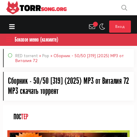
TORR
SONG.ORG
Вход
Боковое меню (нажмите)
RED torrent
»
Pop
» Сборник - 50/50 [319] (2025) MP3 от
Виталия 72
Сборник - 50/50 [319] (2025) MP3 от Виталия 72
MP3 cкачать торрент
ПОС
ТЕР