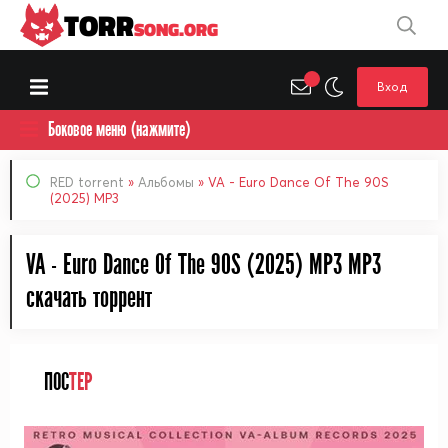
TORR
SONG.ORG
Вход
Боковое меню (нажмите)
RED torrent
»
Альбомы
» VA - Euro Dance Of The 90S
(2025) MP3
VA - Euro Dance Of The 90S (2025) MP3 MP3
cкачать торрент
ПОС
ТЕР