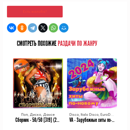
Есть жалоба?
СМОТРЕТЬ ПОХОЖИЕ
РАЗДАЧИ ПО ЖАНРУ
Поп, Диско, Дансе
Disco, Italo Disco, EuroDance
Сборник - 50/50 [319] (2025) MP3 от Виталия 72
VA - Зарубежные хиты по-новому [78] (2014-2023/2024) MP3