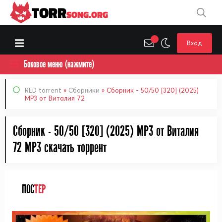
TORR
SONG.ORG
Вход
Боковое меню (нажмите)
RED torrent
»
Сборники
» Сборник - 50/50 [320] (2025)
MP3 от Виталия 72
Сборник - 50/50 [320] (2025) MP3 от Виталия
72 MP3 cкачать торрент
ПОС
ТЕР