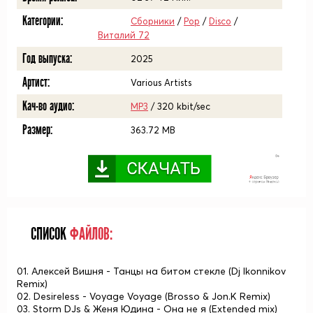
Категории:
Сборники
/
Pop
/
Disco
/
Виталий 72
Год выпуска:
2025
Артист:
Various Artists
Кач-во аудио:
MP3
/ 320 kbit/sec
Размер:
363.72 MB
СПИСОК
ФАЙЛОВ:
01. Алексей Вишня - Танцы на битом стекле (Dj Ikonnikov
Remix)
02. Desireless - Voyage Voyage (Brosso & Jon.K Remix)
03. Storm DJs & Женя Юдина - Она не я (Extended mix)