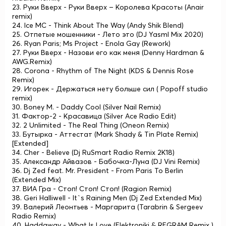
23. Руки Вверх - Руки Вверх – Королева Красоты (Anair
remix)
24. Ice MC - Think About The Way (Andy Shik Blend)
25. Отпетые мошенники - Лето это (DJ YasmI Mix 2020)
26. Ryan Paris; Ms Project - Enola Gay (Rework)
27. Руки Вверх - Назови его как меня (Denny Hardman &
AWG.Remix)
28. Corona - Rhythm of The Night (KDS & Dennis Rose
Remix)
29. Игорек - Держаться нету больше сил ( Popoff studio
remix)
30. Boney M. - Daddy Cool (Silver Nail Remix)
31. Фактор-2 - Красавица (Silver Ace Radio Edit)
32. 2 Unlimited - The Real Thing (Oneon Remix)
33. Бутырка - Аттестат (Mark Shady & Tin Plate Remix)
[Extended]
34. Cher - Believe (Dj RuSmart Radio Remix 2K18)
35. Александр Айвазов - Бабочка-Луна (DJ Vini Remix)
36. Dj Zed feat. Mr. President - From Paris To Berlin
(Extended Mix)
37. ВИА Гра - Стоп! Стоп! Стоп! (Ragion Remix)
38. Geri Halliwell - It`s Raining Men (Dj Zed Extended Mix)
39. Валерий Леонтьев - Маргарита (Tarabrin & Sergeev
Radio Remix)
40. Haddaway - What Is Love (Elektroniki & REGRAM Remix )