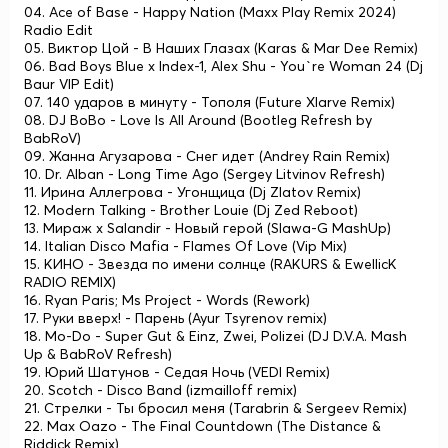
04. Ace of Base - Happy Nation (Maxx Play Remix 2024)
Radio Edit
05. Виктор Цой - В Наших Глазах (Karas & Mar Dee Remix)
06. Bad Boys Blue x Index-1, Alex Shu - You`re Woman 24 (Dj
Baur VIP Edit)
07. 140 ударов в минуту - Тополя (Future Xlarve Remix)
08. DJ BoBo - Love Is All Around (Bootleg Refresh by
BabRoV)
09. Жанна Агузарова - Снег идет (Andrey Rain Remix)
10. Dr. Alban - Long Time Ago (Sergey Litvinov Refresh)
11. Ирина Аллегрова - Угонщица (Dj Zlatov Remix)
12. Modern Talking - Brother Louie (Dj Zed Reboot)
13. Мираж x Salandir - Новый герой (Slawa-G MashUp)
14. Italian Disco Mafia - Flames Of Love (Vip Mix)
15. КИНО - Звезда по имени солнце (RAKURS & EwellicK
RADIO REMIX)
16. Ryan Paris; Ms Project - Words (Rework)
17. Руки вверх! - Парень (Ayur Tsyrenov remix)
18. Mo-Do - Super Gut & Einz, Zwei, Polizei (DJ D.V.A. Mash
Up & BabRoV Refresh)
19. Юрий Шатунов - Седая Ночь (VEDI Remix)
20. Scotch - Disco Band (izmailloff remix)
21. Стрелки - Ты бросил меня (Tarabrin & Sergeev Remix)
22. Max Oazo - The Final Countdown (The Distance &
Riddick Remix)