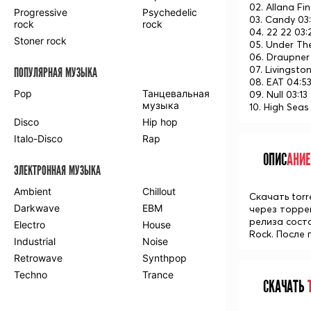
02. Allana Fi
Progressive
Psychedelic
03. Candy 03
rock
rock
04. 22 22 03:
Stoner rock
05. Under Th
06. Draupner
07. Livingsto
ПОПУЛЯРНАЯ МУЗЫКА
08. EAT 04:5
Pop
Танцевальная
09. Null 03:13
музыка
10. High Seas
Disco
Hip hop
Italo-Disco
Rap
ОПИС
АНИЕ
ЭЛЕКТРОННАЯ МУЗЫКА
Ambient
Chillout
Скачать torr
Darkwave
EBM
через торре
релиза соста
Electro
House
Rock. После
Industrial
Noise
Retrowave
Synthpop
Techno
Trance
СКАЧАТЬ
Т