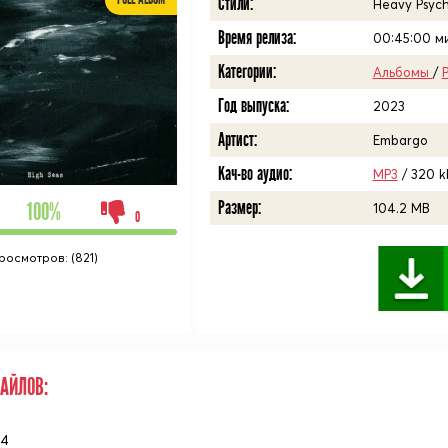
Стили:
Heavy Psych
Время релиза:
00:45:00
ми
Категории:
Альбомы
/
P
Год выпуска:
2023
Артист:
Embargo
Кач-во аудио:
MP3
/ 320 k
Размер:
100%
104.2 MB
0
росмотров: (821)
АЙЛОВ:
34