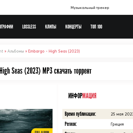
Музыкальный трекер
ОГРАФИИ
LOSSLESS
КЛИПЫ
КОНЦЕРТЫ
ТОП 100
Музыка в машину
Europa Plus
nt
»
Альбомы
» Embargo - High Seas (2023)
Сборники шансона
High Seas (2023) MP3 cкачать торрент
Новогодние сборники
Рок сборники
Виталий 72
ИНФОР
МАЦИЯ
Soundtrack
Время публикации:
25 мая 2023
Регион:
Греция
FULL ALBUM