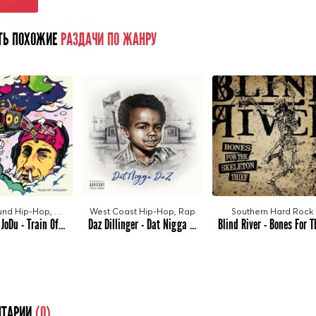
ТЬ ПОХОЖИЕ
РАЗДАЧИ ПО ЖАНРУ
Underground Hip-Hop, Boom Bap
West Coast Hip-Hop, Rap
Southern Hard Rock
EllMatic & JoDu - Train Of Thought (2023)
Daz Dillinger - Dat Nigga Daz (2023)
ТАРИИ
(0)