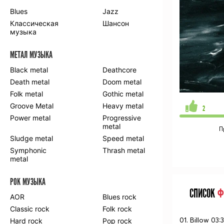
Blues
Jazz
Классическая
Шансон
музыка
МЕТАЛ МУЗЫКА
Black metal
Deathcore
Death metal
Doom metal
Folk metal
Gothic metal
Groove Metal
Heavy metal
2
Power metal
Progressive
metal
П
Sludge metal
Speed metal
Symphonic
Thrash metal
metal
РОК МУЗЫКА
СПИСОК
Ф
AOR
Blues rock
Classic rock
Folk rock
01. Billow 03:
Hard rock
Pop rock