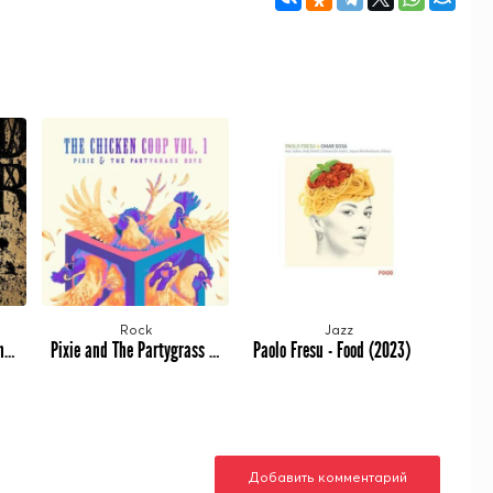
Rock
Jazz
Blind River - Bones For The Skeleton Thief (2023)
Pixie and The Partygrass Boys - The Chicken Coop, Vol. 1 (2023)
Paolo Fresu - Food (2023)
Добавить комментарий