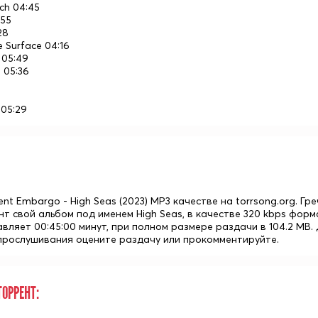
nch 04:45
:55
28
e Surface 04:16
 05:49
n 05:36
3
 05:29
ent Embargo - High Seas (2023) MP3 качестве на torrsong.org. 
нт свой альбом под именем High Seas, в качестве 320 kbps фор
вляет 00:45:00 минут, при полном размере раздачи в 104.2 MB. 
 прослушивания оцените раздачу или прокомментируйте.
ОРРЕНТ: