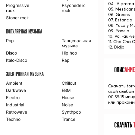
04. 'A çimma
Progressive
Psychedelic
05. Mestican
rock
rock
06. Greens
Stoner rock
07. Estancia
08. Yuca y 
09. Yanela
ПОПУЛЯРНАЯ МУЗЫКА
10. Vol.-au-v
Pop
Танцевальная
11. Cha Cha C
музыка
12. Didjo
Disco
Hip hop
Italo-Disco
Rap
ОПИС
АНИЕ
ЭЛЕКТРОННАЯ МУЗЫКА
Ambient
Chillout
Скачать torr
Darkwave
EBM
свой альбом
00:55:15 мин
Electro
House
или прокомм
Industrial
Noise
Retrowave
Synthpop
Techno
Trance
СКАЧАТЬ
Т