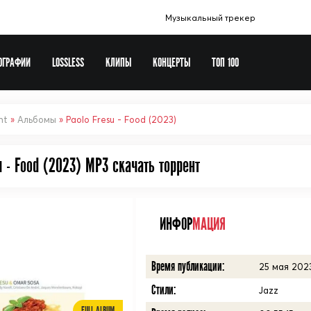
Музыкальный трекер
ОГРАФИИ
LOSSLESS
КЛИПЫ
КОНЦЕРТЫ
ТОП 100
Музыка в машину
Europa Plus
nt
»
Альбомы
» Paolo Fresu - Food (2023)
Сборники шансона
u - Food (2023) MP3 cкачать торрент
Новогодние сборники
Рок сборники
Виталий 72
ИНФОР
МАЦИЯ
Soundtrack
Время публикации:
25 мая 2023
Стили:
Jazz
FULL ALBUM