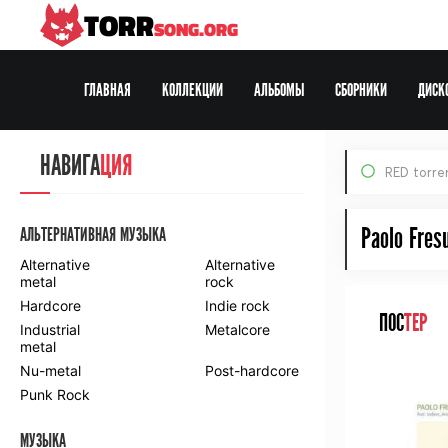
TORR
SONG.ORG
ГЛАВНАЯ
КОЛЛЕКЦИИ
АЛЬБОМЫ
СБОРНИКИ
ДИСК
Все Раздачи
НАВИГА
ЦИЯ
RED torre
По формату:
MP3
FLAC
DVD
HDTV
BDRip
Web-DL
Paolo Fres
АЛЬТЕРНАТИВНАЯ МУЗЫКА
Alternative
Alternative
metal
rock
Hardcore
Indie rock
ПОС
ТЕР
Industrial
Metalcore
metal
Nu-metal
Post-hardcore
Punk Rock
МУЗЫКА