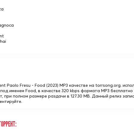
za
Magnoca
ent
hai
ent Paolo Fresu - Food (2023) MP3 качестве на torrsong.org. ис
 под именем Food, в качестве 320 kbps формата MP3 бесплатно
ут, при полном размере раздачи в 127.30 MB. Данный релиз зап
ентируйте.
ОРРЕНТ: