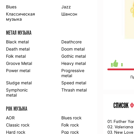
Blues
Jazz
Классическая
Шансон
музыка
МЕТАЛ МУЗЫКА
Black metal
Deathcore
Death metal
Doom metal
Folk metal
Gothic metal
Groove Metal
Heavy metal
0
Power metal
Progressive
metal
П
Sludge metal
Speed metal
Symphonic
Thrash metal
metal
СПИСОК
Ф
РОК МУЗЫКА
AOR
Blues rock
01. Father Y
Classic rock
Folk rock
02. Valerian
Hard rock
Pop rock
03. New Love