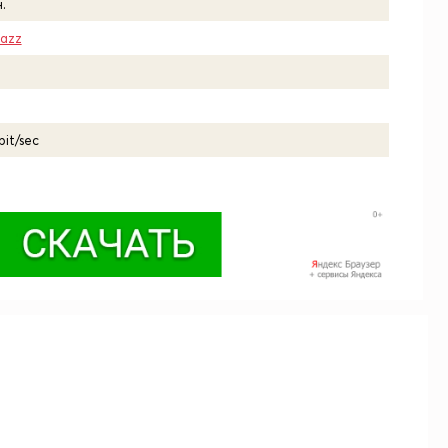
.
Jazz
bit/sec