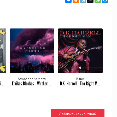
Atmospheric Metal
Blues
KD the Stranger - Bardevil In Godmode (2023)
Errikos Bloukos - Wuthering Minds (2023)
D.K. Harrell - The Right Man (2023)
Добавить комментарий