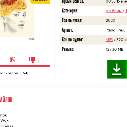
Время релиза:
00:55:15
мин
Категории:
Альбомы
/
Год выпуска:
2023
Артист:
Paolo Fresu
Кач-во аудио:
MP3
/ 320 k
Размер:
127.30 MB
0%
1
росмотров: (564)
АЙЛОВ:
ambú
a Wok
 in Love