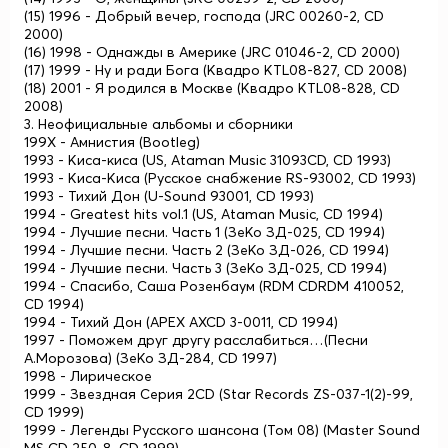
(15) 1996 - Добрый вечер, господа (JRC 00260-2, CD
2000)
(16) 1998 - Однажды в Америке (JRC 01046-2, CD 2000)
(17) 1999 - Ну и ради Бога (Квадро KTL08-827, CD 2008)
(18) 2001 - Я родился в Москве (Квадро KTL08-828, CD
2008)
3. Неофициальные альбомы и сборники
199X - Амнистия (Bootleg)
1993 - Киса-киса (US, Ataman Music 31093CD, CD 1993)
1993 - Киса-Киса (Русское снабжение RS-93002, CD 1993)
1993 - Тихий Дон (U-Sound 93001, CD 1993)
1994 - Greatest hits vol.1 (US, Ataman Music, CD 1994)
1994 - Лучшие песни. Часть 1 (ЗеКо ЗД-025, CD 1994)
1994 - Лучшие песни. Часть 2 (ЗеКо ЗД-026, CD 1994)
1994 - Лучшие песни. Часть 3 (ЗеКо ЗД-025, CD 1994)
1994 - Спасибо, Саша Розенбаум (RDM CDRDM 410052,
CD 1994)
1994 - Тихий Дон (APEX AXCD 3-0011, CD 1994)
1997 - Поможем друг другу расслабиться…(Песни
А.Морозова) (ЗеКо ЗД-284, CD 1997)
1998 - Лирическое
1999 - Звездная Серия 2CD (Star Records ZS-037-1(2)-99,
CD 1999)
1999 - Легенды Русского шансона (Том 08) (Master Sound
MS CD 250-8, CD 1999)