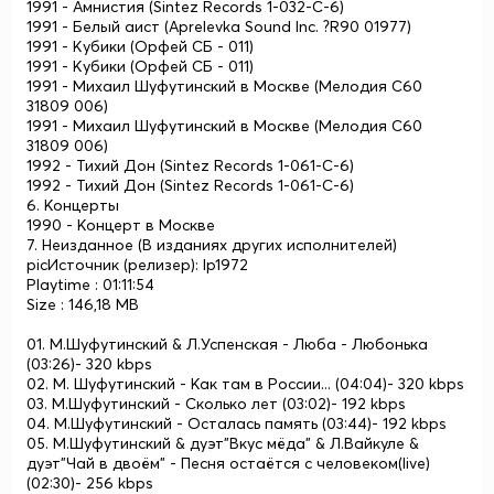
1991 - Амнистия (Sintez Records 1-032-С-6)
1991 - Белый аист (Aprelevka Sound Inc. ?R90 01977)
1991 - Кубики (Орфей СБ - 011)
1991 - Кубики (Орфей СБ - 011)
1991 - Михаил Шуфутинский в Москве (Мелодия С60
31809 006)
1991 - Михаил Шуфутинский в Москве (Мелодия С60
31809 006)
1992 - Тихий Дон (Sintez Records 1-061-С-6)
1992 - Тихий Дон (Sintez Records 1-061-С-6)
6. Концерты
1990 - Концерт в Москве
7. Неизданное (В изданиях других исполнителей)
picИсточник (релизер): lp1972
Playtime : 01:11:54
Size : 146,18 MB
01. М.Шуфутинский & Л.Успенская - Люба - Любонька
(03:26)- 320 kbps
02. М. Шуфутинский - Как там в России... (04:04)- 320 kbps
03. М.Шуфутинский - Сколько лет (03:02)- 192 kbps
04. М.Шуфутинский - Осталась память (03:44)- 192 kbps
05. М.Шуфутинский & дуэт"Вкус мёда" & Л.Вайкуле &
дуэт"Чай в двоём" - Песня остаётся с человеком(live)
(02:30)- 256 kbps