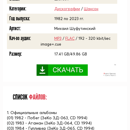
Категории:
Дискографии
/
Шансон
Год выпуска:
1982 по 2023 гг.
Артист:
Михаил Шуфутинский
Кач-во аудио:
MP3
/
FLAC
/ 192 - 320 kbit/sec
image+.cue
Размер:
17.41 GB/49.86 GB
СПИСОК
ФАЙЛОВ:
1. Официальные альбомы
(01) 1982 - Побег (ЗеКо ЗД-063, CD 1994)
(02) 1983 - Атаман (ЗеКо ЗД-064, CD 1994)
(03) 1984 - Гулливер (ЗеКо ЗД-065, CD 1994)