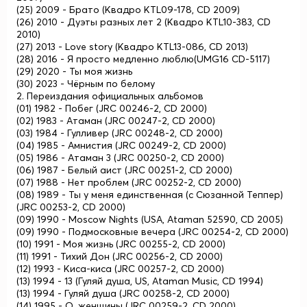
(25) 2009 - Брато (Квадро KTL09-178, CD 2009)
(26) 2010 - Дуэты разных лет 2 (Квадро KTL10-383, CD
2010)
(27) 2013 - Love story (Квадро KTL13-086, CD 2013)
(28) 2016 - Я просто медленно люблю(UMG16 CD-5117)
(29) 2020 - Ты моя жизнь
(30) 2023 - Чёрным по белому
2. Переиздания официальных альбомов
(01) 1982 - Побег (JRC 00246-2, CD 2000)
(02) 1983 - Атаман (JRC 00247-2, CD 2000)
(03) 1984 - Гулливер (JRC 00248-2, CD 2000)
(04) 1985 - Амнистия (JRC 00249-2, CD 2000)
(05) 1986 - Атаман 3 (JRC 00250-2, CD 2000)
(06) 1987 - Белый аист (JRC 00251-2, CD 2000)
(07) 1988 - Нет проблем (JRC 00252-2, CD 2000)
(08) 1989 - Ты у меня единственная (с Сюзанной Теппер)
(JRC 00253-2, CD 2000)
(09) 1990 - Moscow Nights (USA, Ataman 52590, CD 2005)
(09) 1990 - Подмосковные вечера (JRC 00254-2, CD 2000)
(10) 1991 - Моя жизнь (JRC 00255-2, CD 2000)
(11) 1991 - Тихий Дон (JRC 00256-2, CD 2000)
(12) 1993 - Киса-киса (JRC 00257-2, CD 2000)
(13) 1994 - 13 (Гуляй душа, US, Ataman Music, CD 1994)
(13) 1994 - Гуляй душа (JRC 00258-2, CD 2000)
(14) 1995 - О, женщины (JRC 00259-2, CD 2000)