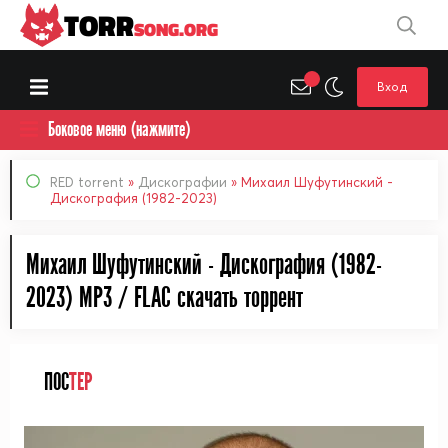
TORR
SONG.ORG
Вход
Боковое меню (нажмите)
RED torrent
»
Дискографии
» Михаил Шуфутинский -
Дискография (1982-2023)
Михаил Шуфутинский - Дискография (1982-
2023) MP3 / FLAC cкачать торрент
ПОС
ТЕР