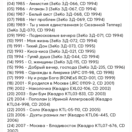
(04) 1985 - Амнистия (ЗеКо ЗД-066, CD 1994)
(05) 1986 - Атаман 3 (ЗеКо ЗД-067, CD 1994)
(06) 1987 - Белый аист (ЗеКо ЗД-068, CD 1994)
(07) 1988 - Нет проблем (ЗеКо ЗД-069, CD 1994)
(08) 1989 - Ты у меня единственная (с Сюзанной Теппер)
(ЗеКо ЗД-070, CD 1994)
(09) 1990 - Подмосковные вечера (ЗеКо ЗД-071, CD 1994)
(10) 1991 - Моя жизнь (ЗеКо ЗД-072, CD 1994)
(11) 1991 - Тихий Дон (ЗеКо ЗД-073, CD 1995)
(12) 1993 - Киса-киса (ЗеКо ЗД-021, CD 1995)
(13) 1994 - Гуляй душа (ЗеКо ЗД-044, CD 1994)
(14) 1995 - О, женщины (ЗеКо ЗД-115, CD 1995)
(15) 1996 - Добрый вечер, господа (ЗеКо ЗД-235, CD 1996)
(16) 1998 - Однажды в Америке (АРС 011-98, CD 1998)
(17) 1999 - Ну и ради Бога (RONEeS RCD-001, CD 1999)
(18) 2001 - Я родился в Москве (JRC 01109-2, CD 2001)
(19) 2002 - Наколочка (Квадро EXL02-106, CD 2002)
(20) 2003 - Бум-Бум (Квадро KTL03-833, CD 2003)
(21) 2004 - Пополам (с Ириной Аллегровой) (Квадро
KTL04-998, CD 2004)
(22) 2005 - Соло (Квадро KTL-05-110, CD 2005)
(23) 2006 - Дуэты разных лет (Квадро KTL06-445, CD
2006)
(24) 2007 - Москва - Владивосток (Квадро KTL07-676, CD
2007)