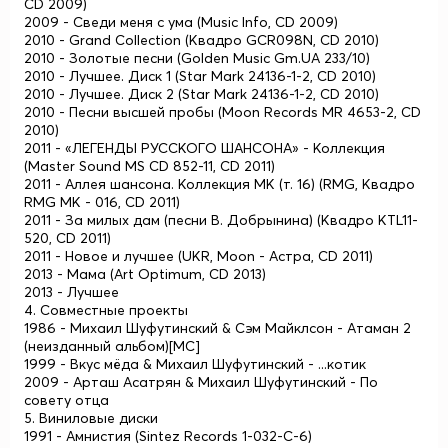
CD 2009)
2009 - Сведи меня с ума (Music Info, CD 2009)
2010 - Grand Collection (Квадро GCR098N, CD 2010)
2010 - Золотые песни (Golden Music Gm.UA 233/10)
2010 - Лучшее. Диск 1 (Star Mark 24136-1-2, CD 2010)
2010 - Лучшее. Диск 2 (Star Mark 24136-1-2, CD 2010)
2010 - Песни высшей пробы (Moon Records MR 4653-2, CD
2010)
2011 - «ЛЕГЕНДЫ РУССКОГО ШАНСОНА» - Коллекция
(Master Sound MS CD 852-11, CD 2011)
2011 - Аллея шансона. Коллекция МК (т. 16) (RMG, Квадро
RMG MK - 016, CD 2011)
2011 - За милых дам (песни В. Добрынина) (Квадро KTL11-
520, CD 2011)
2011 - Новое и лучшее (UKR, Moon - Астра, CD 2011)
2013 - Мама (Art Optimum, CD 2013)
2013 - Лучшее
4. Совместные проекты
1986 - Михаил Шуфутинский & Сэм Майклсон - Атаман 2
(неизданный альбом)[MC]
1999 - Вкус мёда & Михаил Шуфутинский - ...котик
2009 - Арташ Асатрян & Михаил Шуфутинский - По
совету отца
5. Виниловые диски
1991 - Амнистия (Sintez Records 1-032-С-6)