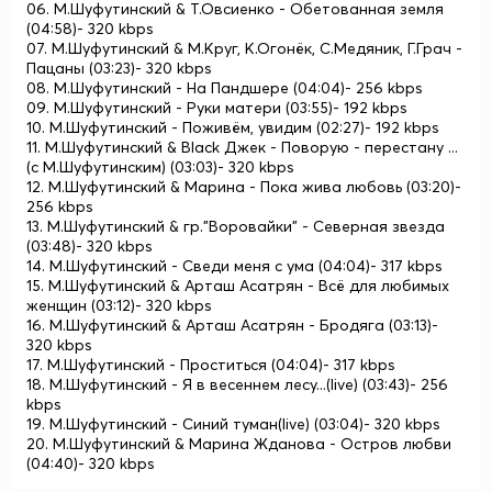
06. М.Шуфутинский & Т.Овсиенко - Обетованная земля
(04:58)- 320 kbps
07. М.Шуфутинский & М.Круг, К.Огонёк, С.Медяник, Г.Грач -
Пацаны (03:23)- 320 kbps
08. М.Шуфутинский - На Пандшере (04:04)- 256 kbps
09. М.Шуфутинский - Руки матери (03:55)- 192 kbps
10. М.Шуфутинский - Поживём, увидим (02:27)- 192 kbps
11. М.Шуфутинский & Black Джек - Поворую - перестану ...
(с М.Шуфутинским) (03:03)- 320 kbps
12. М.Шуфутинский & Марина - Пока жива любовь (03:20)-
256 kbps
13. М.Шуфутинский & гр."Воровайки" - Северная звезда
(03:48)- 320 kbps
14. М.Шуфутинский - Сведи меня с ума (04:04)- 317 kbps
15. М.Шуфутинский & Арташ Асатрян - Всё для любимых
женщин (03:12)- 320 kbps
16. М.Шуфутинский & Арташ Асатрян - Бродяга (03:13)-
320 kbps
17. М.Шуфутинский - Проститься (04:04)- 317 kbps
18. М.Шуфутинский - Я в весеннем лесу...(live) (03:43)- 256
kbps
19. М.Шуфутинский - Синий туман(live) (03:04)- 320 kbps
20. М.Шуфутинский & Марина Жданова - Остров любви
(04:40)- 320 kbps