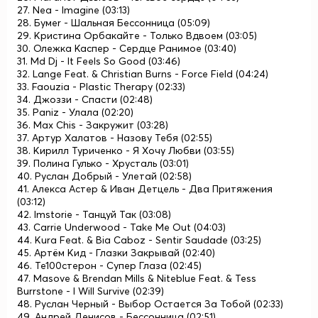
27. Nea - Imagine (03:13)
28. Бумеr - Шальная Бессонница (05:09)
29. Кристина Орбакайте - Только Вдвоем (03:05)
30. Олежка Каспер - Сердце Ранимое (03:40)
31. Md Dj - It Feels So Good (03:46)
32. Lange Feat. & Christian Burns - Force Field (04:24)
33. Faouzia - Plastic Therapy (02:33)
34. Джоззи - Спасти (02:48)
35. Paniz - Улала (02:20)
36. Max Chis - Закружит (03:28)
37. Артур Халатов - Назову Тебя (02:55)
38. Кирилл Туриченко - Я Хочу Любви (03:55)
39. Полина Гулько - Хрусталь (03:01)
40. Руслан Добрый - Улетай (02:58)
41. Алекса Астер & Иван Детцель - Два Притяжения
(03:12)
42. Imstorie - Танцуй Так (03:08)
43. Carrie Underwood - Take Me Out (04:03)
44. Kura Feat. & Bia Caboz - Sentir Saudade (03:25)
45. Артём Кид - Глазки Закрывай (02:40)
46. Те100стерон - Супер Глаза (02:45)
47. Masove & Brendan Mills & Niteblue Feat. & Tess
Burrstone - I Will Survive (02:39)
48. Руслан Черный - Выбор Остается За Тобой (02:33)
49. Андрей Денисов - Бессонница (02:51)