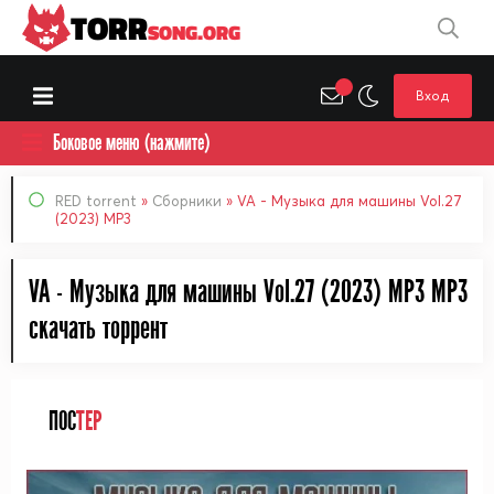
TORR
SONG.ORG
Вход
Боковое меню (нажмите)
RED torrent
»
Сборники
» VA - Музыка для машины Vol.27
(2023) MP3
VA - Музыка для машины Vol.27 (2023) MP3 MP3
cкачать торрент
ПОС
ТЕР