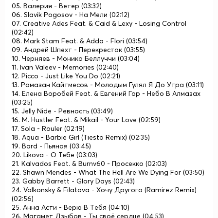
05. Валерия - Ветер (03:32)
06. Slavik Pogosov - На Мели (02:12)
07. Creative Ades Feat. & Caid & Lexy - Losing Control
(02:42)
08. Mark Stam Feat. & Adda - Flori (03:54)
09. Андрей Шпехт - Перекресток (03:55)
10. Черняев - Моника Беллуччи (03:04)
11. Ivan Valeev - Memories (02:40)
12. Picco - Just Like You Do (02:21)
13. Рамазан Кайтмесов - Молодым Гулял Я До Утра (03:11)
14. Елена Воробей Feat. & Евгений Гор - Небо В Алмазах
(03:25)
15. Jelly Nide - Ревность (03:49)
16. M. Hustler Feat. & Mikail - Your Love (02:59)
17. Sola - Rouler (02:19)
18. Aqua - Barbie Girl (Tiesto Remix) (02:35)
19. Bard - Пьяная (03:45)
20. Likova - О Тебе (03:03)
21. Kalvados Feat. & Burnv60 - Просекко (02:03)
22. Shawn Mendes - What The Hell Are We Dying For (03:50)
23. Gabby Barrett - Glory Days (02:43)
24. Volkonsky & Filatova - Хочу Другого (Ramirez Remix)
(02:56)
25. Анна Асти - Верю B Tебя (04:10)
26. Магамет Дзыбов - Ты своё сердце (04:53)