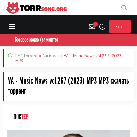
TORR
SONG.ORG
Вход
Боковое меню (нажмите)
RED torrent
»
Альбомы
» VA - Music News vol.267 (2023)
MP3
VA - Music News vol.267 (2023) MP3 MP3 cкачать
торрент
ПОС
ТЕР