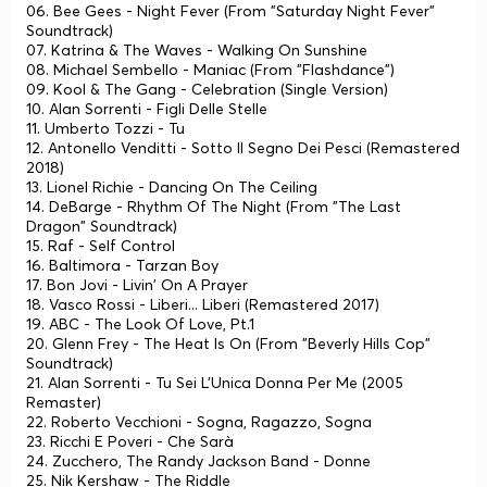
06. Bee Gees - Night Fever (From "Saturday Night Fever"
Soundtrack)
07. Katrina & The Waves - Walking On Sunshine
08. Michael Sembello - Maniac (From "Flashdance")
09. Kool & The Gang - Celebration (Single Version)
10. Alan Sorrenti - Figli Delle Stelle
11. Umberto Tozzi - Tu
12. Antonello Venditti - Sotto Il Segno Dei Pesci (Remastered
2018)
13. Lionel Richie - Dancing On The Ceiling
14. DeBarge - Rhythm Of The Night (From "The Last
Dragon" Soundtrack)
15. Raf - Self Control
16. Baltimora - Tarzan Boy
17. Bon Jovi - Livin' On A Prayer
18. Vasco Rossi - Liberi... Liberi (Remastered 2017)
19. ABC - The Look Of Love, Pt.1
20. Glenn Frey - The Heat Is On (From "Beverly Hills Cop"
Soundtrack)
21. Alan Sorrenti - Tu Sei L'Unica Donna Per Me (2005
Remaster)
22. Roberto Vecchioni - Sogna, Ragazzo, Sogna
23. Ricchi E Poveri - Che Sarà
24. Zucchero, The Randy Jackson Band - Donne
25. Nik Kershaw - The Riddle