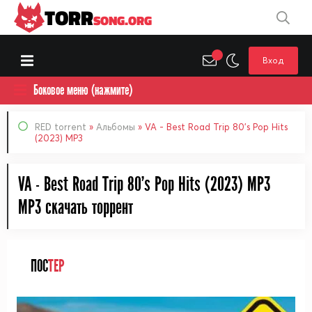
TORR
SONG.ORG
Вход
Боковое меню (нажмите)
RED torrent
»
Альбомы
» VA - Best Road Trip 80's Pop Hits
(2023) MP3
VA - Best Road Trip 80's Pop Hits (2023) MP3
MP3 cкачать торрент
ПОС
ТЕР