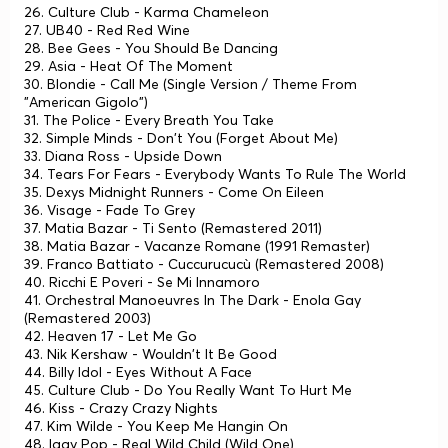
26. Culture Club - Karma Chameleon
27. UB40 - Red Red Wine
28. Bee Gees - You Should Be Dancing
29. Asia - Heat Of The Moment
30. Blondie - Call Me (Single Version / Theme From
"American Gigolo")
31. The Police - Every Breath You Take
32. Simple Minds - Don't You (Forget About Me)
33. Diana Ross - Upside Down
34. Tears For Fears - Everybody Wants To Rule The World
35. Dexys Midnight Runners - Come On Eileen
36. Visage - Fade To Grey
37. Matia Bazar - Ti Sento (Remastered 2011)
38. Matia Bazar - Vacanze Romane (1991 Remaster)
39. Franco Battiato - Cuccurucucù (Remastered 2008)
40. Ricchi E Poveri - Se Mi Innamoro
41. Orchestral Manoeuvres In The Dark - Enola Gay
(Remastered 2003)
42. Heaven 17 - Let Me Go
43. Nik Kershaw - Wouldn't It Be Good
44. Billy Idol - Eyes Without A Face
45. Culture Club - Do You Really Want To Hurt Me
46. Kiss - Crazy Crazy Nights
47. Kim Wilde - You Keep Me Hangin On
48. Iggy Pop - Real Wild Child (Wild One)