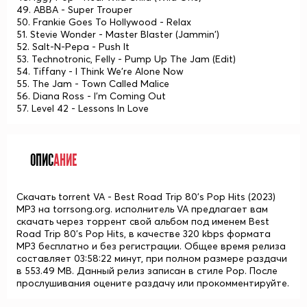
49. ABBA - Super Trouper
50. Frankie Goes To Hollywood - Relax
51. Stevie Wonder - Master Blaster (Jammin')
52. Salt-N-Pepa - Push It
53. Technotronic, Felly - Pump Up The Jam (Edit)
54. Tiffany - I Think We're Alone Now
55. The Jam - Town Called Malice
56. Diana Ross - I'm Coming Out
57. Level 42 - Lessons In Love
ОПИС
АНИЕ
Скачать torrent VA - Best Road Trip 80's Pop Hits (2023)
MP3 на torrsong.org. исполнитель VA предлагает вам
скачать через торрент свой альбом под именем Best
Road Trip 80's Pop Hits, в качестве 320 kbps формата
MP3 бесплатно и без регистрации. Общее время релиза
составляет 03:58:22 минут, при полном размере раздачи
в 553.49 MB. Данный релиз записан в стиле Pop. После
прослушивания оцените раздачу или прокомментируйте.