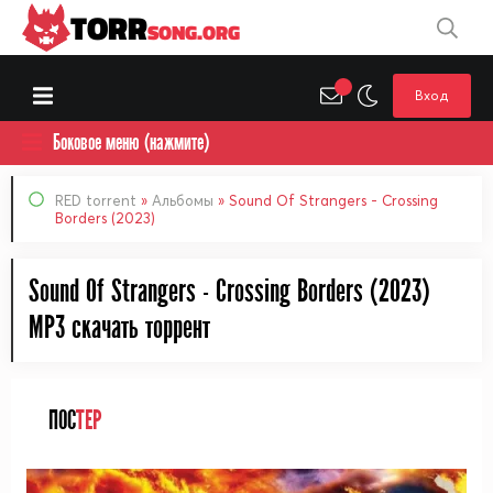
TORR
SONG.ORG
Вход
Боковое меню (нажмите)
RED torrent
»
Альбомы
» Sound Of Strangers - Crossing
Borders (2023)
Sound Of Strangers - Crossing Borders (2023)
MP3 cкачать торрент
ПОС
ТЕР