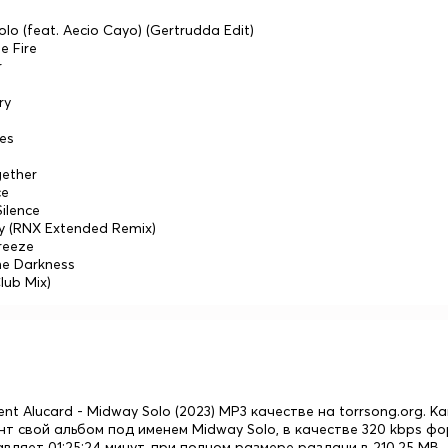
lo (feat. Aecio Cayo) (Gertrudda Edit)
e Fire
r
ry
es
gether
ce
Silence
ry (RNX Extended Remix)
reeze
he Darkness
lub Mix)
ent Alucard - Midway Solo (2023) MP3 качестве на torrsong.org.
нт свой альбом под именем Midway Solo, в качестве 320 kbps 
вляет 01:25:24 минут, при полном размере раздачи в 210.25 MB.