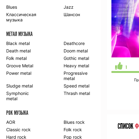
Blues
Jazz
Классическая
Шансон
музыка
МЕТАЛ МУЗЫКА
Black metal
Deathcore
Death metal
Doom metal
Folk metal
Gothic metal
Groove Metal
Heavy metal
1
Power metal
Progressive
metal
Пр
Sludge metal
Speed metal
Symphonic
Thrash metal
metal
РОК МУЗЫКА
AOR
Blues rock
СПИСОК
Ф
Classic rock
Folk rock
Hard rock
Pop rock