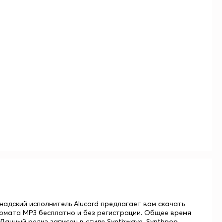
 Канадский исполнитель Alucard предлагает вам скачать
формата MP3 бесплатно и без регистрации. Общее время
 Данный релиз записан в стиле Synthwave, Synthpop,