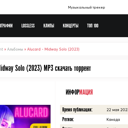
Музыкальный трекер
ОГРАФИИ
LOSSLESS
КЛИПЫ
КОНЦЕРТЫ
ТОП 100
Музыка в машину
Europa Plus
nt
»
Альбомы
» Alucard - Midway Solo (2023)
Сборники шансона
Midway Solo (2023) MP3 cкачать торрент
Новогодние сборники
Рок сборники
Виталий 72
ИНФОР
МАЦИЯ
Soundtrack
Время публикации:
22 мая 2023
Регион:
Канада
FULL ALBUM