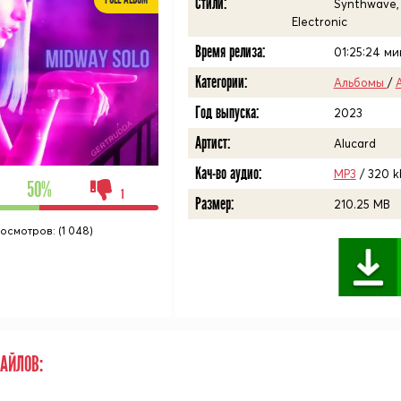
Стили:
Synthwave, 
Electronic
Время релиза:
01:25:24
мин
Категории:
Альбомы
/
Год выпуска:
2023
Артист:
Alucard
Кач-во аудио:
MP3
/ 320 k
50%
1
Размер:
210.25 MB
осмотров: (1 048)
АЙЛОВ: