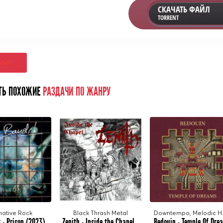
СКАЧАТЬ ФАЙЛ
TORRENT
оба?
ТЬ ПОХОЖИЕ
РАЗДАЧИ ПО ЖАНРУ
native Rock
Black Thrash Metal
Downt
 - Prison (2023)
Zenith - Inside the Chapel (2023)