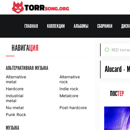
TORR
SONG.ORG
ГЛАВНАЯ
КОЛЛЕКЦИИ
АЛЬБОМЫ
СБОРНИКИ
ДИСК
Все Раздачи
НАВИГА
ЦИЯ
RED torre
По формату:
MP3
FLAC
DVD
HDTV
BDRip
Web-DL
Alucard - 
АЛЬТЕРНАТИВНАЯ МУЗЫКА
Alternative
Alternative
metal
rock
Hardcore
Indie rock
ПОС
ТЕР
Industrial
Metalcore
metal
Nu-metal
Post-hardcore
Punk Rock
МУЗЫКА