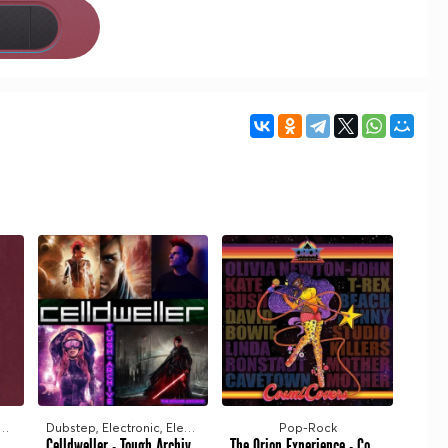
empo, Melodic House & Techno
Dubstep, Electronic, Electronic Rock, Ambient, Drum&Bass
Pop-Rock
Bedouin - Temple Of Dreams (2023)
Celldweller - Tough Archive (2023)
The Orion Experience - Cosmicovers (2023)