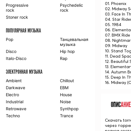
01. Phoenix
Progressive
Psychedelic
02. Midway So
rock
rock
03. Face In Th
Stoner rock
04. Star Ride
05. 1984
06. Elementa
ПОПУЛЯРНАЯ МУЗЫКА
07. BMX Ride
Pop
Танцевальная
08. Nightmar
музыка
09. Midway
10. Stand To
Disco
Hip hop
11. Dead Spa
Italo-Disco
Rap
12. Beautiful 
13. Elementa
ЭЛЕКТРОННАЯ МУЗЫКА
14. Autumn B
15. Deep In T
Ambient
Chillout
16. Midway (C
Darkwave
EBM
Electro
House
Industrial
Noise
ОПИС
АНИЕ
Retrowave
Synthpop
Techno
Trance
Скачать torr
через торре
релиза соста