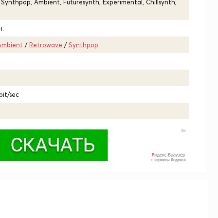
Synthpop, Ambient, Futuresynth, Experimental, Chillsynth,
.
Ambient
/
Retrowave
/
Synthpop
bit/sec