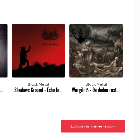
Black Metal
Black Metal
Obidium - Distinction Of Brutal Sufferings (2023)
Shadows Ground - Echo In Eternity (2023)
Wurgilnõ - De doden rusten niet in vrede (2023)
Добавить комментарий