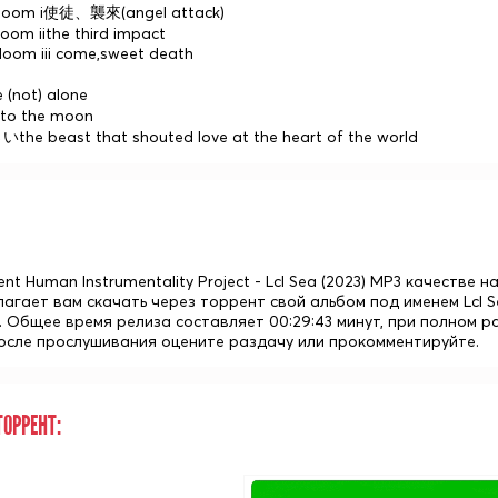
 doom i使徒、襲來(angel attack)
oom iithe third impact
doom iii come,sweet death
 (not) alone
e to the moon
e beast that shouted love at the heart of the world
ent Human Instrumentality Project - Lcl Sea (2023) MP3 качестве 
лагает вам скачать через торрент свой альбом под именем Lcl 
. Общее время релиза составляет 00:29:43 минут, при полном р
После прослушивания оцените раздачу или прокомментируйте.
ОРРЕНТ: