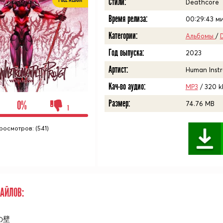
Стили:
Deathcore
Время релиза:
00:29:43
ми
Категории:
Альбомы
/
Год выпуска:
2023
Артист:
Human Instr
Кач-во аудио:
MP3
/ 320 k
Размер:
0%
74.76 MB
1
росмотров: (541)
АЙЛОВ:
心の壁