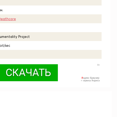
н.
Deathcore
umentality Project
bit/sec