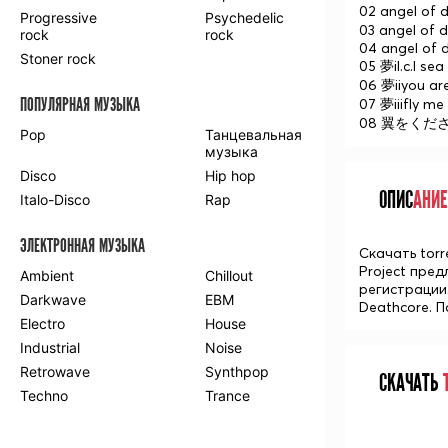
02 angel of
Progressive
Psychedelic
03 angel of d
rock
rock
04 angel of 
Stoner rock
05 夢il.c.l sea
06 夢iiyou are
ПОПУЛЯРНАЯ МУЗЫКА
07 夢iiifly m
08 翼をくださいth
Pop
Танцевальная
музыка
Disco
Hip hop
ОПИС
АНИЕ
Italo-Disco
Rap
ЭЛЕКТРОННАЯ МУЗЫКА
Скачать torr
Project пред
Ambient
Chillout
регистрации
Darkwave
EBM
Deathcore. 
Electro
House
Industrial
Noise
Retrowave
Synthpop
СКАЧАТЬ
Т
Techno
Trance