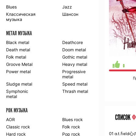
Blues
Jazz
Классическая
Шансон
музыка
МЕТАЛ МУЗЫКА
Black metal
Deathcore
Death metal
Doom metal
Folk metal
Gothic metal
Groove Metal
Heavy metal
0
Power metal
Progressive
metal
П
Sludge metal
Speed metal
Symphonic
Thrash metal
metal
РОК МУЗЫКА
СПИСОК
Ф
AOR
Blues rock
Classic rock
Folk rock
01 a.t.field
Hard rock
Pop rock