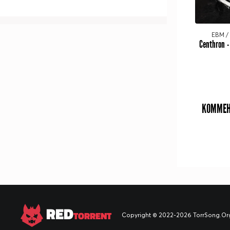
EBM / 
Centhron -
КОММЕН
RED
TORRENT
Copyright © 2022-2026 TorrSong.Org -