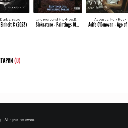
Dark Electro
Underground Hip-Hop,Boom Bap
Acoustic, Folk Rock
 Einheit C (2023)
Sicknature - Paintings Of A Withering Forest (2023)
ТАРИИ
(0)
 All rights reserved.