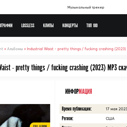
Музыкальный трекер
ОГРАФИИ
LOSSLESS
КЛИПЫ
КОНЦЕРТЫ
ТОП 100
Музыка в машину
Europa Plus
nt
»
Альбомы
» Industrial Waist - pretty things / fucking crashing (2023)
Сборники шансона
 Waist - pretty things / fucking crashing (2023) MP3 cка
Новогодние сборники
Рок сборники
Виталий 72
ИНФОР
МАЦИЯ
Soundtrack
Время публикации:
17 мая 2023
Регион:
США
FULL ALBUM