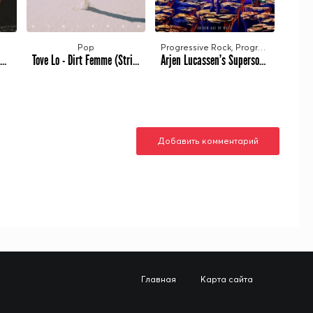
Pop
Progressive Rock, Progressive Metal
Aoife O'Donovan - Age of Apathy Solo Sessions (2023)
Tove Lo - Dirt Femme (Stripped) (2023)
Arjen Lucassen's Supersonic Revolution - Golden Age of Music (2023)
Добавить комментарий
Главная
Карта сайта