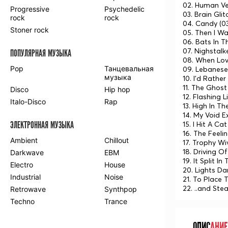
02. Human Ve
Progressive
Psychedelic
03. Brain Glit
rock
rock
04. Candy (03
Stoner rock
05. Then I Wa
06. Bats In T
07. Nighstalke
ПОПУЛЯРНАЯ МУЗЫКА
08. When Love 
Pop
Танцевальная
09. Lebanese
музыка
10. I'd Rathe
11. The Ghost
Disco
Hip hop
12. Flashing L
Italo-Disco
Rap
13. High In Th
14. My Void E
ЭЛЕКТРОННАЯ МУЗЫКА
15. I Hit A C
16. The Feel
Ambient
Chillout
17. Trophy Wiv
18. Driving O
Darkwave
EBM
19. It Split In
Electro
House
20. Lights Da
Industrial
Noise
21. To Place 
22. ..and Stea
Retrowave
Synthpop
Techno
Trance
ОПИС
АНИЕ