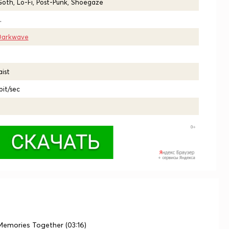
oth, Lo-Fi, Post-Punk, Shoegaze
.
Darkwave
aist
bit/sec
Memories Together (03:16)