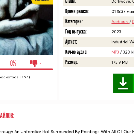
Стили:
Darkwave, G
Время релиза:
01:15:37
мин
Категории:
Альбомы
/
Год выпуска:
2023
Артист:
Industrial W
Кач-во аудио:
MP3
/ 320 k
Размер:
0%
175.9 MB
1
росмотров: (494)
АЙЛОВ:
hrough An Unfamiliar Hall Surrounded By Paintings With All Of Our 