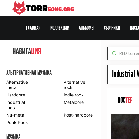
TORR
SONG.ORG
ГЛАВНАЯ
КОЛЛЕКЦИИ
АЛЬБОМЫ
СБОРНИКИ
ДИСК
Все Раздачи
НАВИГА
ЦИЯ
RED torre
По формату:
MP3
FLAC
DVD
HDTV
BDRip
Web-DL
Industrial
АЛЬТЕРНАТИВНАЯ МУЗЫКА
Alternative
Alternative
metal
rock
Hardcore
Indie rock
ПОС
ТЕР
Industrial
Metalcore
metal
Nu-metal
Post-hardcore
Punk Rock
МУЗЫКА