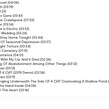
ssel (04:06)
ch (03:19)
:23)
s Gone (03:41)
he Crawlspace (07:03)
r (03:34)
Is Electric (03:53)
 Wedding (03:24)
r Stay Home Tonight (03:44)
 Of Seasonal Depression (03:37)
ight Torture (00:54)
e Cemetery (01:13)
xistence (04:51)
at With My Car And It Died (02:26)
ing Of Abandonment Among Other Things (03:12)
es (03:13)
ff A Cliff (2019 Demo) (02:36)
 Two (03:11)
ngling Underneath The Side Of A Cliff Overlooking A Shallow Pond (
The Hand Inside (04:06)
l The Heart (03:16)