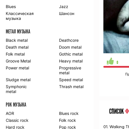
Blues
Jazz
Классическая
Шансон
музыка
МЕТАЛ МУЗЫКА
Black metal
Deathcore
Death metal
Doom metal
Folk metal
Gothic metal
Groove Metal
Heavy metal
0
Power metal
Progressive
metal
П
Sludge metal
Speed metal
Symphonic
Thrash metal
metal
РОК МУЗЫКА
СПИСОК
Ф
AOR
Blues rock
Classic rock
Folk rock
01. Walking T
Hard rock
Pop rock