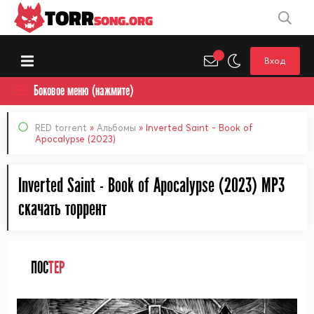
TORR
SONG.ORG
Вход
Боковое меню (нажмите)
RED torrent
»
Альбомы
» Inverted Saint - Book of
Apocalypse (2023)
Inverted Saint - Book of Apocalypse (2023) MP3
cкачать торрент
ПОС
ТЕР